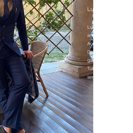
Luca Babbini
Luca, classe 1974, app
anni, cultore del buon
Accomodante e affabil
Da 24 anni accoglie nel
garbo ,discrezione e di
Tutte doti necessarie e
sentire il Cliente come